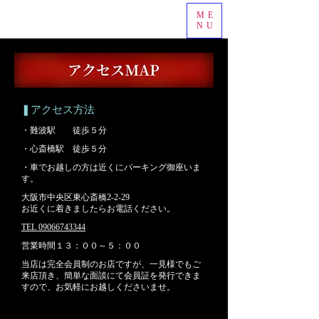
ME
NU
❚アクセス方法
​・難波駅 徒歩５分
​・心斎橋駅 徒歩５分
​・車でお越しの方は近くにパーキング御座いま
す。
​大阪市中央区東心斎橋2-2-29
​お近くに着きましたらお電話ください。
​TEL 09066743344
​営業時間１３：００～５：００
​当店は完全会員制のお店ですが、一見様でもご
来店頂き、簡単な面談にて会員証を発行できま
すので、お気軽にお越しくださいませ。